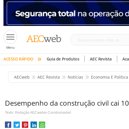
Busque
Menu
cimento,
»
tinta,
ACESSO RÁPIDO
Guia de Produtos
AEC Revista
Ac
etc
AECweb
AEC Revista
Notícias
Economia E Política
Desempenho da construção civil cai 1
Texto: Redação AECweb/e-Construmarket