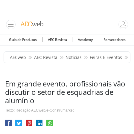
Guia de Produtos
AEC Revista
Academy
Fornecedores
AECweb
AEC Revista
Notícias
Feiras E Eventos
E
Em grande evento, profissionais vão
discutir o setor de esquadrias de
alumínio
Texto: Redação AECweb/e-Construmarket