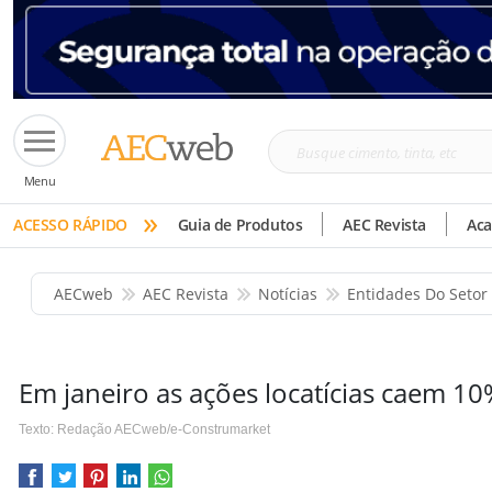
Busque
Menu
cimento,
»
tinta,
ACESSO RÁPIDO
Guia de Produtos
AEC Revista
Ac
etc
AECweb
AEC Revista
Notícias
Entidades Do Setor
Em janeiro as ações locatícias caem 1
Texto: Redação AECweb/e-Construmarket