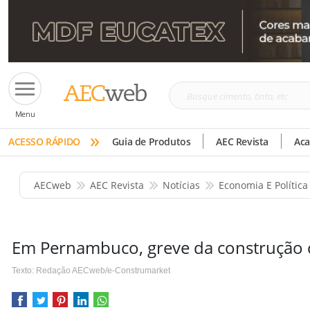
Busque
Menu
cimento,
»
tinta,
ACESSO RÁPIDO
Guia de Produtos
AEC Revista
Ac
etc
AECweb
AEC Revista
Notícias
Economia E Política
Em Pernambuco, greve da construção c
Texto: Redação AECweb/e-Construmarket