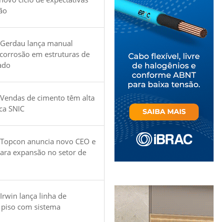
ão
 Gerdau lança manual
 corrosão em estruturas de
ado
Vendas de cimento têm alta
ica SNIC
 Topcon anuncia novo CEO e
para expansão no setor de
Irwin lança linha de
 piso com sistema