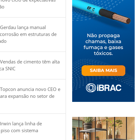
ão
 Gerdau lança manual
 corrosão em estruturas de
ado
Vendas de cimento têm alta
ica SNIC
 Topcon anuncia novo CEO e
para expansão no setor de
Irwin lança linha de
 piso com sistema