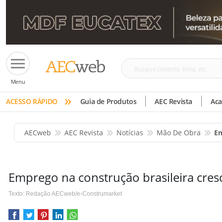
Busque
Menu
cimento,
»
tinta,
ACESSO RÁPIDO
Guia de Produtos
AEC Revista
Ac
etc
AECweb
AEC Revista
Notícias
Mão De Obra
Em
Emprego na construção brasileira cre
Texto: Redação AECweb/e-Construmarket