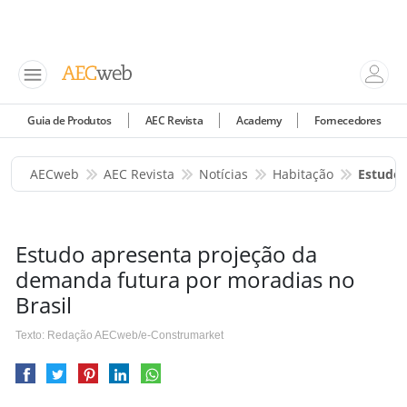
Guia de Produtos
AEC Revista
Academy
Fornecedores
AECweb
AEC Revista
Notícias
Habitação
Estudo 
Estudo apresenta projeção da
demanda futura por moradias no
Brasil
Texto: Redação AECweb/e-Construmarket