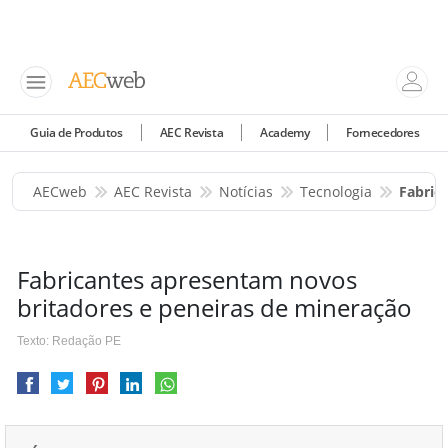
Guia de Produtos
AEC Revista
Academy
Fornecedores
AECweb
AEC Revista
Notícias
Tecnologia
Fabric
Fabricantes apresentam novos
britadores e peneiras de mineração
Texto: Redação PE