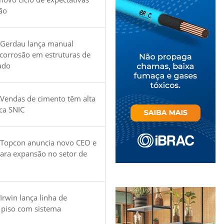
ão
 Gerdau lança manual
 corrosão em estruturas de
ado
Vendas de cimento têm alta
ica SNIC
 Topcon anuncia novo CEO e
para expansão no setor de
Irwin lança linha de
 piso com sistema