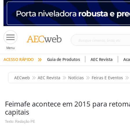
Busque
Menu
cimento,
»
tinta,
ACESSO RÁPIDO
Guia de Produtos
AEC Revista
Ac
etc
AECweb
AEC Revista
Notícias
Feiras E Eventos
Feimafe acontece em 2015 para retoma
capitais
Texto: Redação PE