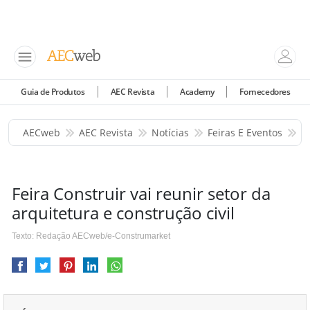
Guia de Produtos
AEC Revista
Academy
Fornecedores
AECweb
AEC Revista
Notícias
Feiras E Eventos
F
Feira Construir vai reunir setor da
arquitetura e construção civil
Texto: Redação AECweb/e-Construmarket