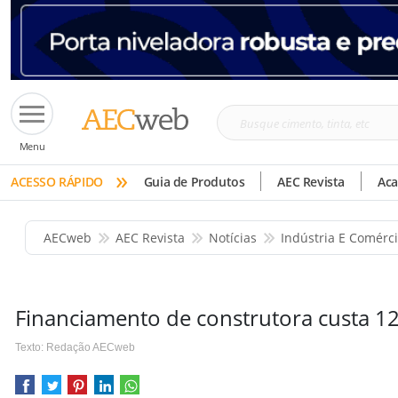
Busque
Menu
cimento,
»
tinta,
ACESSO RÁPIDO
Guia de Produtos
AEC Revista
Ac
etc
AECweb
AEC Revista
Notícias
Indústria E Comérc
Financiamento de construtora custa 1
Texto: Redação AECweb