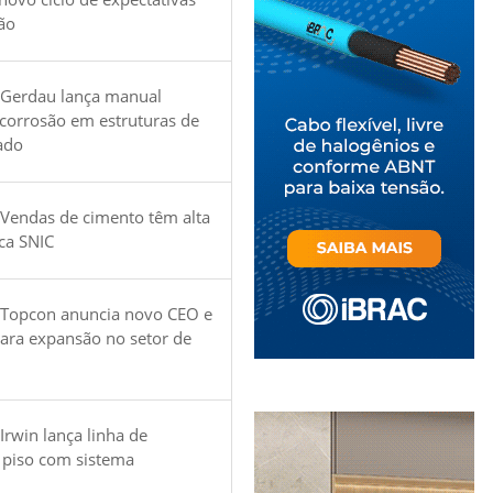
ão
 Gerdau lança manual
 corrosão em estruturas de
ado
Vendas de cimento têm alta
ica SNIC
 Topcon anuncia novo CEO e
para expansão no setor de
Irwin lança linha de
 piso com sistema