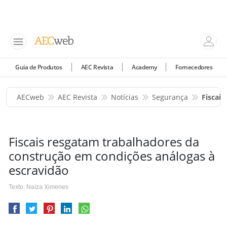
Guia de Produtos
AEC Revista
Academy
Fornecedores
AECweb
AEC Revista
Notícias
Segurança
Fiscai
Fiscais resgatam trabalhadores da
construção em condições análogas à
escravidão
Texto: Naíza Ximenes