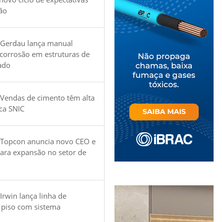
ão
 Gerdau lança manual
 corrosão em estruturas de
ado
Vendas de cimento têm alta
ica SNIC
 Topcon anuncia novo CEO e
para expansão no setor de
Irwin lança linha de
 piso com sistema