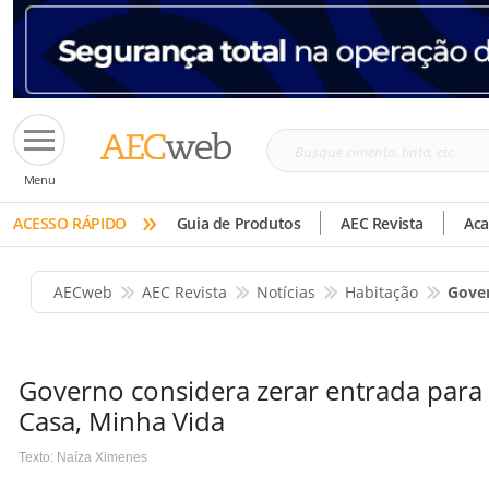
Busque
Menu
cimento,
»
tinta,
ACESSO RÁPIDO
Guia de Produtos
AEC Revista
Ac
etc
AECweb
AEC Revista
Notícias
Habitação
Gover
Governo considera zerar entrada para
Casa, Minha Vida
Texto: Naíza Ximenes