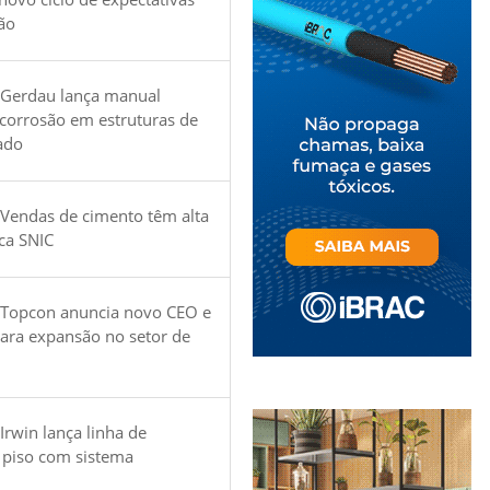
ão
 Gerdau lança manual
 corrosão em estruturas de
ado
Vendas de cimento têm alta
ica SNIC
 Topcon anuncia novo CEO e
para expansão no setor de
Irwin lança linha de
 piso com sistema