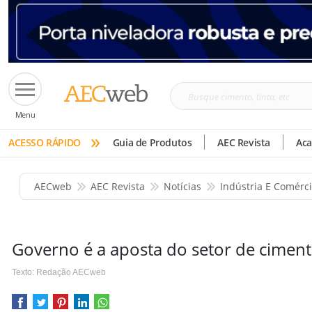
Busque
Menu
cimento,
»
tinta,
ACESSO RÁPIDO
Guia de Produtos
AEC Revista
Ac
etc
AECweb
AEC Revista
Notícias
Indústria E Comérc
Governo é a aposta do setor de ciment
Texto: Redação AECweb