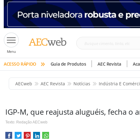
Busque
Menu
cimento,
»
tinta,
ACESSO RÁPIDO
Guia de Produtos
AEC Revista
Ac
etc
AECweb
AEC Revista
Notícias
Indústria E Comérc
IGP-M, que reajusta aluguéis, fecha o 
Texto: Redação AECweb