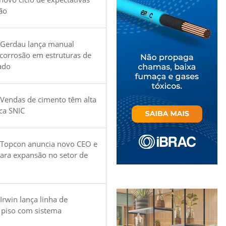
ão
 Gerdau lança manual
 corrosão em estruturas de
ado
Vendas de cimento têm alta
ica SNIC
 Topcon anuncia novo CEO e
para expansão no setor de
Irwin lança linha de
 piso com sistema