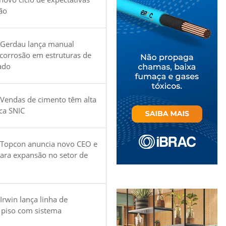
ão
 Gerdau lança manual
 corrosão em estruturas de
ado
Vendas de cimento têm alta
ica SNIC
 Topcon anuncia novo CEO e
para expansão no setor de
Irwin lança linha de
 piso com sistema