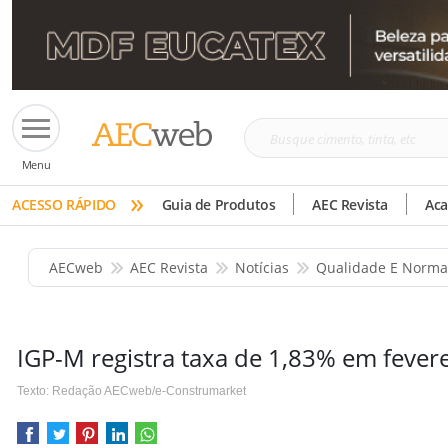
Busque
Menu
cimento,
»
tinta,
ACESSO RÁPIDO
Guia de Produtos
AEC Revista
Ac
etc
AECweb
AEC Revista
Notícias
Qualidade E Norma
IGP-M registra taxa de 1,83% em fever
Texto: Redação AECweb/e-Construmarket