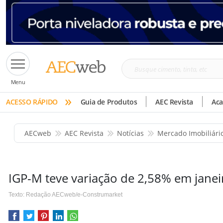
Busque
Menu
cimento,
»
tinta,
ACESSO RÁPIDO
Guia de Produtos
AEC Revista
Ac
etc
AECweb
AEC Revista
Notícias
Mercado Imobiliári
IGP-M teve variação de 2,58% em jane
Texto: Redação AECweb/e-Construmarket