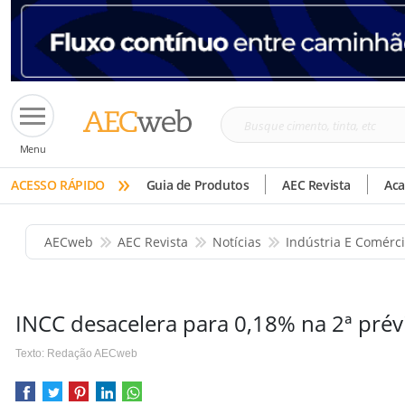
Busque
Menu
cimento,
»
tinta,
ACESSO RÁPIDO
Guia de Produtos
AEC Revista
Ac
etc
AECweb
AEC Revista
Notícias
Indústria E Comérc
INCC desacelera para 0,18% na 2ª prév
Texto: Redação AECweb