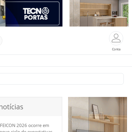
Conta
notícias
 FEICON 2026 ocorre em
e novo ciclo de expectativas