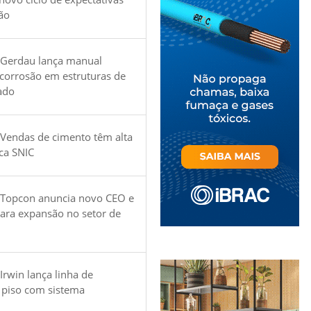
ão
 Gerdau lança manual
 corrosão em estruturas de
ado
Vendas de cimento têm alta
ica SNIC
 Topcon anuncia novo CEO e
para expansão no setor de
Irwin lança linha de
 piso com sistema