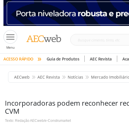
Busque
Menu
cimento,
»
tinta,
ACESSO RÁPIDO
Guia de Produtos
AEC Revista
Ac
etc
AECweb
AEC Revista
Notícias
Mercado Imobiliári
Incorporadoras podem reconhecer rece
CVM
Texto: Redação AECweb/e-Construmarket