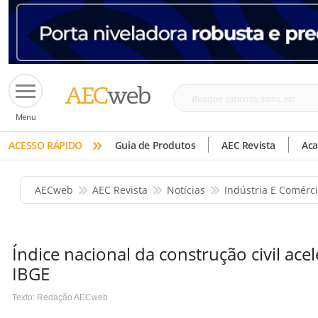
Busque
Menu
cimento,
»
tinta,
ACESSO RÁPIDO
Guia de Produtos
AEC Revista
Ac
etc
AECweb
AEC Revista
Notícias
Indústria E Comérc
Índice nacional da construção civil ace
IBGE
Texto: Redação AECweb