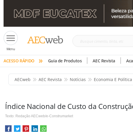
Busque
Menu
cimento,
»
tinta,
ACESSO RÁPIDO
Guia de Produtos
AEC Revista
Ac
etc
AECweb
AEC Revista
Notícias
Economia E Política
Índice Nacional de Custo da Construção
Texto: Redação AECweb/e-Construmarket