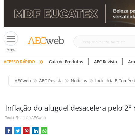
Busque
Menu
cimento,
»
tinta,
ACESSO RÁPIDO
Guia de Produtos
AEC Revista
Ac
etc
AECweb
AEC Revista
Notícias
Indústria E Comérc
Inflação do aluguel desacelera pelo 2º
Texto: Redação AECweb