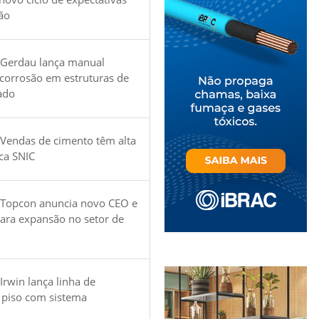
ão
 Gerdau lança manual
 corrosão em estruturas de
ado
Vendas de cimento têm alta
ica SNIC
 Topcon anuncia novo CEO e
para expansão no setor de
Irwin lança linha de
 piso com sistema