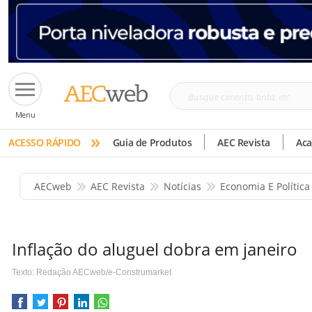
Busque
Menu
cimento,
»
tinta,
ACESSO RÁPIDO
Guia de Produtos
AEC Revista
Ac
etc
AECweb
AEC Revista
Notícias
Economia E Política
Inflação do aluguel dobra em janeiro
Texto: Redação AECweb/e-Construmarket