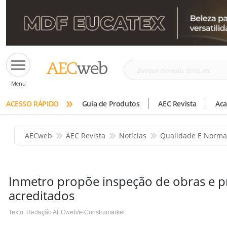
Busque
Menu
cimento,
»
tinta,
ACESSO RÁPIDO
Guia de Produtos
AEC Revista
Ac
etc
AECweb
AEC Revista
Notícias
Qualidade E Norma
Inmetro propõe inspeção de obras e p
acreditados
Texto: Redação AECweb/e-Construmarket