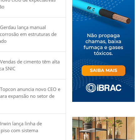
ão
 Gerdau lança manual
 corrosão em estruturas de
ado
Vendas de cimento têm alta
ica SNIC
 Topcon anuncia novo CEO e
para expansão no setor de
Irwin lança linha de
 piso com sistema