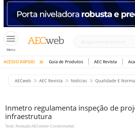
Busque
Menu
cimento,
»
tinta,
ACESSO RÁPIDO
Guia de Produtos
AEC Revista
Ac
etc
AECweb
AEC Revista
Notícias
Qualidade E Norma
Inmetro regulamenta inspeção de proj
infraestrutura
Texto: Redação AECweb/e-Construmarket