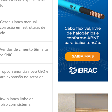
ão
 Gerdau lança manual
 corrosão em estruturas de
ado
Vendas de cimento têm alta
ica SNIC
 Topcon anuncia novo CEO e
para expansão no setor de
Irwin lança linha de
 piso com sistema