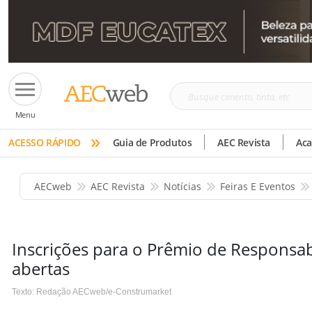
Busque
Menu
cimento,
»
tinta,
ACESSO RÁPIDO
Guia de Produtos
AEC Revista
Ac
etc
AECweb
AEC Revista
Notícias
Feiras E Eventos
Inscrições para o Prêmio de Responsab
abertas
Texto: Redação AECweb/e-Construmarket