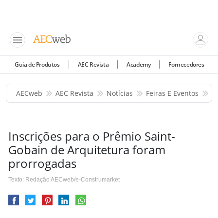
Guia de Produtos
AEC Revista
Academy
Fornecedores
AECweb
AEC Revista
Notícias
Feiras E Eventos
I
Inscrições para o Prêmio Saint-
Gobain de Arquitetura foram
prorrogadas
Texto: Redação AECweb/e-Construmarket