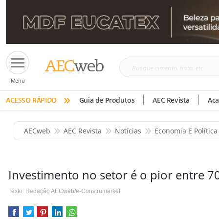
Busque
Menu
cimento,
»
tinta,
ACESSO RÁPIDO
Guia de Produtos
AEC Revista
Ac
etc
AECweb
AEC Revista
Notícias
Economia E Política
Investimento no setor é o pior entre 7
Texto: Redação AECweb/e-Construmarket