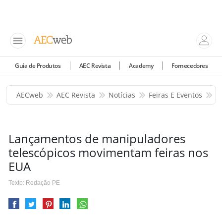
Guia de Produtos
AEC Revista
Academy
Fornecedores
AECweb
AEC Revista
Notícias
Feiras E Eventos
L
Lançamentos de manipuladores
telescópicos movimentam feiras nos
EUA
Texto: Redação PE