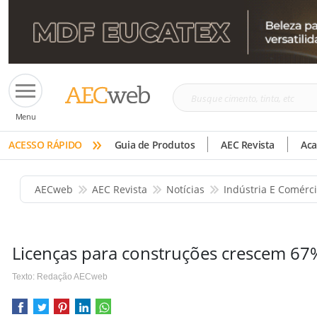
Busque
Menu
cimento,
»
tinta,
ACESSO RÁPIDO
Guia de Produtos
AEC Revista
Ac
etc
AECweb
AEC Revista
Notícias
Indústria E Comérc
Licenças para construções crescem 6
Texto: Redação AECweb