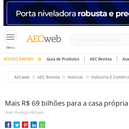
Busque
Menu
cimento,
»
tinta,
ACESSO RÁPIDO
Guia de Produtos
AEC Revista
Ac
etc
AECweb
AEC Revista
Notícias
Indústria E Comérc
Mais R$ 69 bilhões para a casa própri
Texto: Redação AECweb