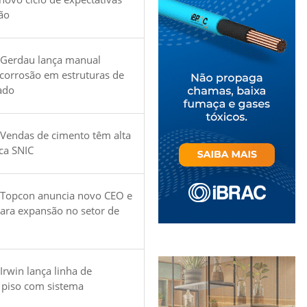
ão
 Gerdau lança manual
 corrosão em estruturas de
ado
Vendas de cimento têm alta
ica SNIC
 Topcon anuncia novo CEO e
para expansão no setor de
Irwin lança linha de
 piso com sistema