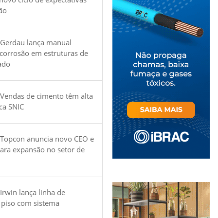
ão
 Gerdau lança manual
 corrosão em estruturas de
ado
Vendas de cimento têm alta
ica SNIC
 Topcon anuncia novo CEO e
para expansão no setor de
Irwin lança linha de
 piso com sistema