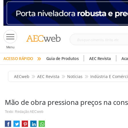
Busque
Menu
cimento,
»
tinta,
ACESSO RÁPIDO
Guia de Produtos
AEC Revista
Ac
etc
AECweb
AEC Revista
Notícias
Indústria E Comérc
Mão de obra pressiona preços na cons
Texto: Redação AECweb