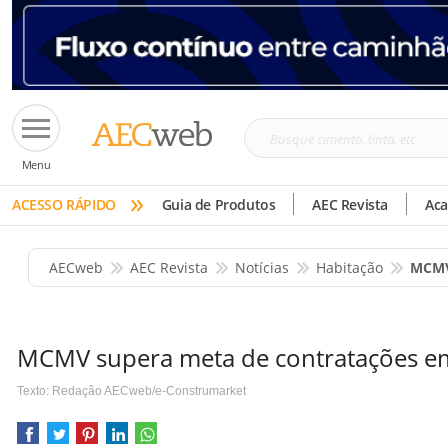
Busque
Menu
cimento,
»
tinta,
ACESSO RÁPIDO
Guia de Produtos
AEC Revista
Ac
etc
AECweb
AEC Revista
Notícias
Habitação
MCMV
MCMV supera meta de contratações e
Texto: Redação AECweb/e-Construmarket