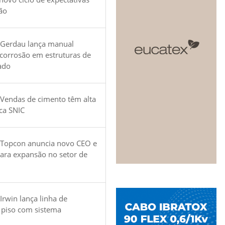
ão
 Gerdau lança manual
 corrosão em estruturas de
ado
Vendas de cimento têm alta
ica SNIC
 Topcon anuncia novo CEO e
para expansão no setor de
Irwin lança linha de
 piso com sistema