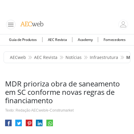
Guia de Produtos
AEC Revista
Academy
Fornecedores
AECweb
AEC Revista
Notícias
Infraestrutura
MDR
MDR prioriza obra de saneamento
em SC conforme novas regras de
financiamento
Texto: Redação AECweb/e-Construmarket