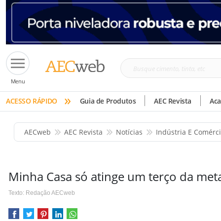
Busque
Menu
cimento,
»
tinta,
ACESSO RÁPIDO
Guia de Produtos
AEC Revista
Ac
etc
AECweb
AEC Revista
Notícias
Indústria E Comérc
Minha Casa só atinge um terço da me
Texto: Redação AECweb