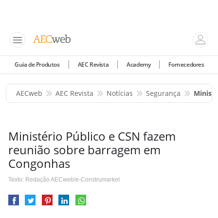
Guia de Produtos
AEC Revista
Academy
Fornecedores
AECweb
AEC Revista
Notícias
Segurança
Minist
Ministério Público e CSN fazem
reunião sobre barragem em
Congonhas
Texto: Redação AECweb/e-Construmarket