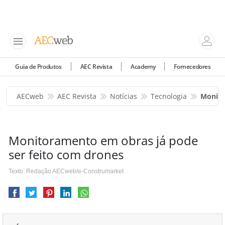
Guia de Produtos
AEC Revista
Academy
Fornecedores
AECweb
AEC Revista
Notícias
Tecnologia
Monito
Monitoramento em obras já pode
ser feito com drones
Texto: Redação AECweb/e-Construmarket