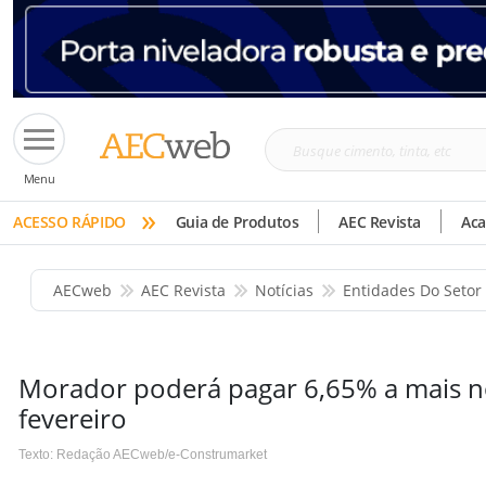
Busque
Menu
cimento,
»
tinta,
ACESSO RÁPIDO
Guia de Produtos
AEC Revista
Ac
etc
AECweb
AEC Revista
Notícias
Entidades Do Setor
Morador poderá pagar 6,65% a mais no
fevereiro
Texto: Redação AECweb/e-Construmarket