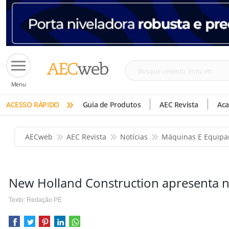
Busque
Menu
cimento,
»
tinta,
ACESSO RÁPIDO
Guia de Produtos
AEC Revista
Ac
etc
AECweb
AEC Revista
Notícias
Máquinas E Equip
New Holland Construction apresenta n
Texto: Redação PE