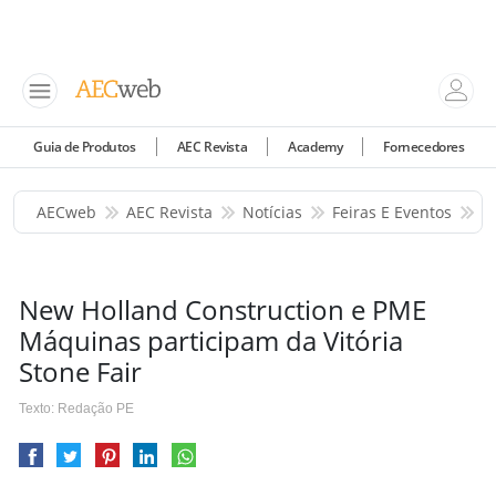
Guia de Produtos
AEC Revista
Academy
Fornecedores
AECweb
AEC Revista
Notícias
Feiras E Eventos
N
New Holland Construction e PME
Máquinas participam da Vitória
Stone Fair
Texto: Redação PE