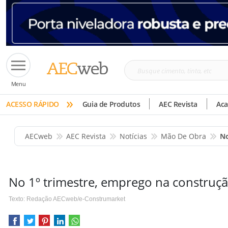
Busque
Menu
cimento,
»
tinta,
ACESSO RÁPIDO
Guia de Produtos
AEC Revista
Ac
etc
AECweb
AEC Revista
Notícias
Mão De Obra
No
No 1º trimestre, emprego na construçã
Texto: Redação AECweb/e-Construmarket