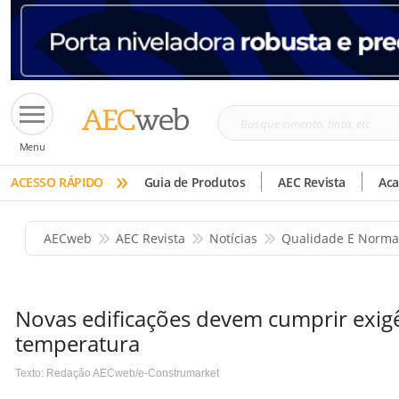
Busque
Menu
cimento,
»
tinta,
ACESSO RÁPIDO
Guia de Produtos
AEC Revista
Ac
etc
AECweb
AEC Revista
Notícias
Qualidade E Norma
Novas edificações devem cumprir exig
temperatura
Texto: Redação AECweb/e-Construmarket