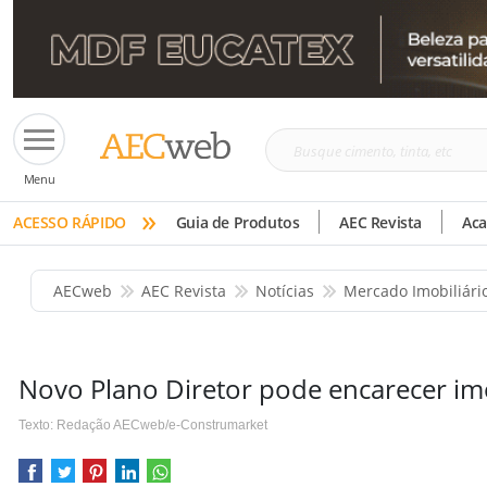
Busque
Menu
cimento,
»
tinta,
ACESSO RÁPIDO
Guia de Produtos
AEC Revista
Ac
etc
AECweb
AEC Revista
Notícias
Mercado Imobiliári
Novo Plano Diretor pode encarecer im
Texto: Redação AECweb/e-Construmarket