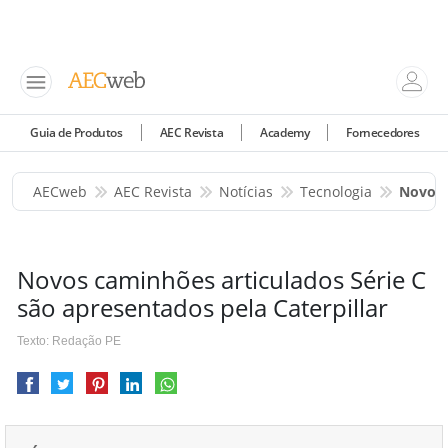
Guia de Produtos
AEC Revista
Academy
Fornecedores
AECweb
AEC Revista
Notícias
Tecnologia
Novos 
Novos caminhões articulados Série C
são apresentados pela Caterpillar
Texto: Redação PE