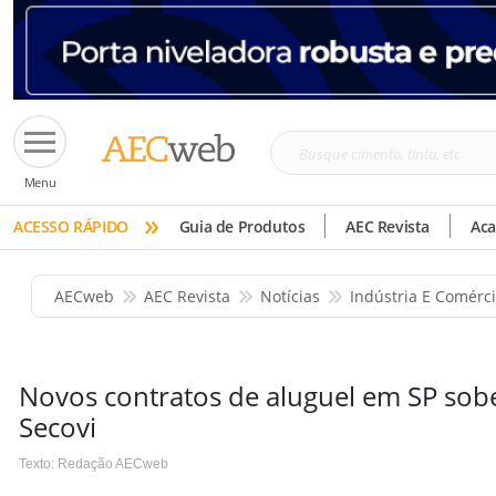
Busque
Menu
cimento,
»
tinta,
ACESSO RÁPIDO
Guia de Produtos
AEC Revista
Ac
etc
AECweb
AEC Revista
Notícias
Indústria E Comérc
Novos contratos de aluguel em SP so
Secovi
Texto: Redação AECweb