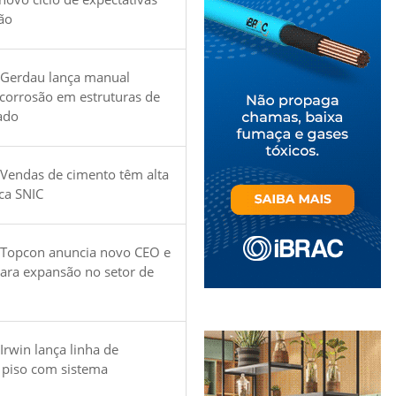
ão
 Gerdau lança manual
 corrosão em estruturas de
ado
Vendas de cimento têm alta
ica SNIC
 Topcon anuncia novo CEO e
para expansão no setor de
Irwin lança linha de
 piso com sistema