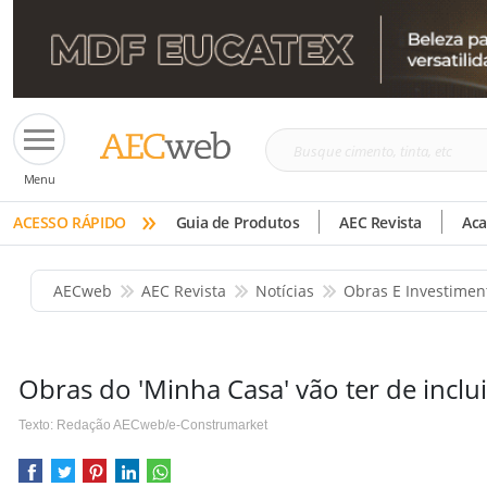
Busque
Menu
cimento,
»
tinta,
ACESSO RÁPIDO
Guia de Produtos
AEC Revista
Ac
etc
AECweb
AEC Revista
Notícias
Obras E Investimen
Obras do 'Minha Casa' vão ter de inclu
Texto: Redação AECweb/e-Construmarket