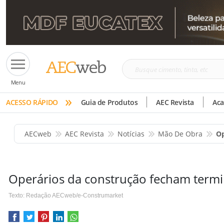
Busque
Menu
cimento,
»
tinta,
ACESSO RÁPIDO
Guia de Produtos
AEC Revista
Ac
etc
AECweb
AEC Revista
Notícias
Mão De Obra
Op
Operários da construção fecham termi
Texto: Redação AECweb/e-Construmarket