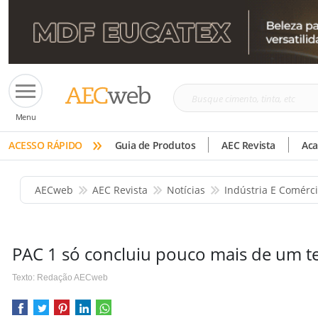
Busque
Menu
cimento,
»
tinta,
ACESSO RÁPIDO
Guia de Produtos
AEC Revista
Ac
etc
AECweb
AEC Revista
Notícias
Indústria E Comérc
PAC 1 só concluiu pouco mais de um t
Texto: Redação AECweb