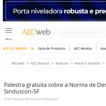
Busque
Menu
cimento,
»
tinta,
ACESSO RÁPIDO
Guia de Produtos
AEC Revista
Ac
etc
AECweb
AEC Revista
Notícias
Feiras E Eventos
Palestra gratuita sobre a Norma de 
Sinduscon-SF
Texto: Redação AECweb/e-Construmarket