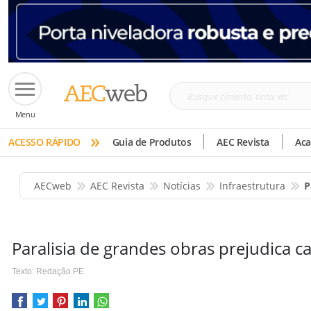
Busque
Menu
cimento,
»
tinta,
ACESSO RÁPIDO
Guia de Produtos
AEC Revista
Ac
etc
AECweb
AEC Revista
Notícias
Infraestrutura
P
Paralisia de grandes obras prejudica c
Texto: Redação PE