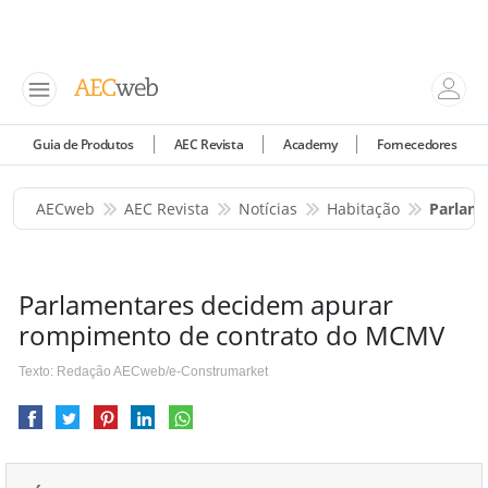
Guia de Produtos
AEC Revista
Academy
Fornecedores
AECweb
AEC Revista
Notícias
Habitação
Parlam
Parlamentares decidem apurar
rompimento de contrato do MCMV
Texto: Redação AECweb/e-Construmarket